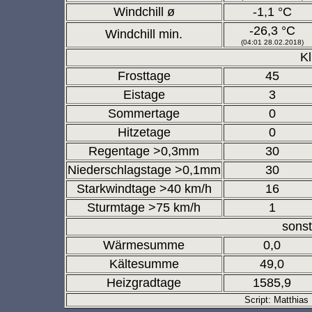
Windchill ø
-1,1 °C
-26,3 °C
Windchill min.
(04:01 28.02.2018)
K
Frosttage
45
Eistage
3
Sommertage
0
Hitzetage
0
Regentage >0,3mm
30
Niederschlagstage >0,1mm
30
Starkwindtage >40 km/h
16
Sturmtage >75 km/h
1
sons
Wärmesumme
0,0
Kältesumme
49,0
Heizgradtage
1585,9
Script: Matthias