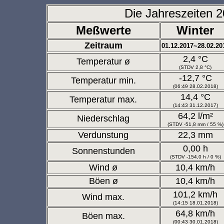
Die Jahreszeiten 
Meßwerte
Winter
Zeitraum
01.12.2017~28.02.20
2,4 °C
Temperatur ø
(STDV 2,8 °C)
-12,7 °C
Temperatur min.
(06:49 28.02.2018)
14,4 °C
Temperatur max.
(14:43 31.12.2017)
64,2 l/m²
Niederschlag
(STDV -51,8 mm / 55 %)
Verdunstung
22,3 mm
0,00 h
Sonnenstunden
(STDV -154,0 h / 0 %)
Wind ø
10,4 km/h
Böen ø
10,4 km/h
101,2 km/h
Wind max.
(14:15 18.01.2018)
64,8 km/h
Böen max.
(00:43 30.01.2018)